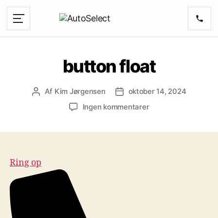
button float
Af
Kim Jørgensen
oktober 14, 2024
Indlægsforfatter
Indlægsdato
til
Ingen kommentarer
button
float
Ring op