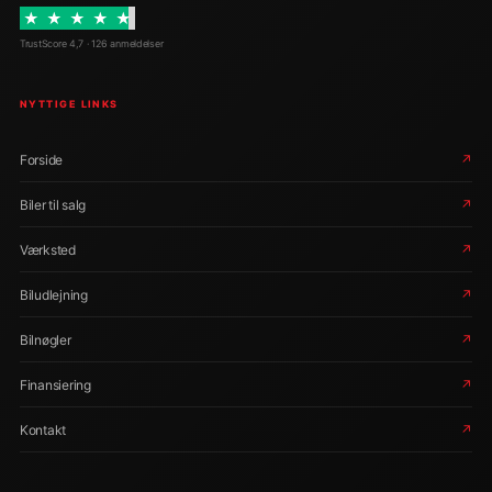
★
★
★
★
★
TrustScore 4,7 · 126 anmeldelser
NYTTIGE LINKS
Forside
↗
Biler til salg
↗
Værksted
↗
Biludlejning
↗
Bilnøgler
↗
Finansiering
↗
Kontakt
↗