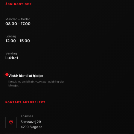
ÅBNINGSTIDER
Mandag – fredag
08.30 – 17.00
Lørdag
12.00 – 15.00
Søndag
Lukket
Vi står klar til at hjælpe
Kontakt os om bilkøb, værksted, udlejning eller
bilnøgler.
KONTAKT AUTOSELECT
ADRESSE
Skovsøvej 29
4200 Slagelse