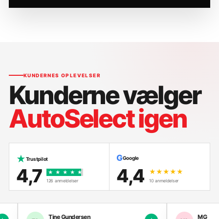
KUNDERNES OPLEVELSER
Kunderne vælger
AutoSelect igen
G
★
Google
Trustpilot
4,7
4,4
★★★★★
★
★
★
★
★
126 anmeldelser
10 anmeldelser
Tine Gundersen
MG