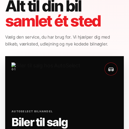
Alt til din bil
samlet ét sted
Vælg den service, du har brug for. Vi hjælper dig med
bilkøb, værksted, udlejning og nye kodede bilnøgler.
01
AUTOSELECT BILHANDEL
Biler til salg