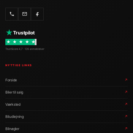
★
Trustpilot
★
★
★
★
★
TrustScore 4,7 · 126 anmeldelser
NYTTIGE LINKS
Forside
↗
Biler til salg
↗
Værksted
↗
Biludlejning
↗
Bilnøgler
↗