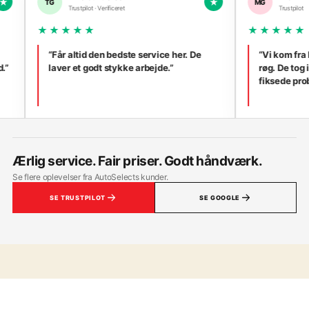
★
MG
Trustpilot · Verificeret
Trustpilot
★★★
★★★★★
r altid den bedste service her. De
“Vi kom fra Nordsjælland m
er et godt stykke arbejde.”
røg. De tog imod os med d
fiksede problemet hurtigt ti
Ærlig service. Fair priser. Godt håndværk.
Se flere oplevelser fra AutoSelects kunder.
SE TRUSTPILOT
SE GOOGLE