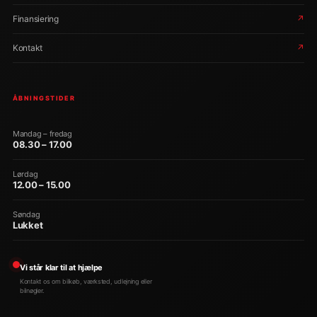
Finansiering
↗
Kontakt
↗
ÅBNINGSTIDER
Mandag – fredag
08.30 – 17.00
Lørdag
12.00 – 15.00
Søndag
Lukket
Vi står klar til at hjælpe
Kontakt os om bilkøb, værksted, udlejning eller
bilnøgler.