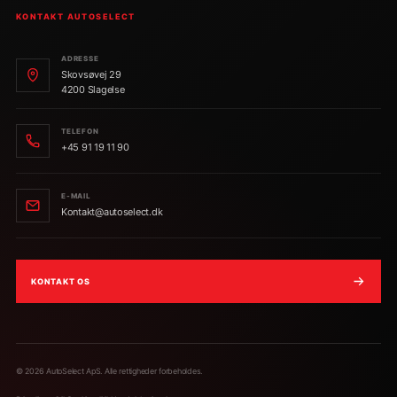
KONTAKT AUTOSELECT
ADRESSE
Skovsøvej 29
4200 Slagelse
TELEFON
+45 91 19 11 90
E-MAIL
Kontakt@autoselect.dk
KONTAKT OS
©
2026
AutoSelect ApS. Alle rettigheder forbeholdes.