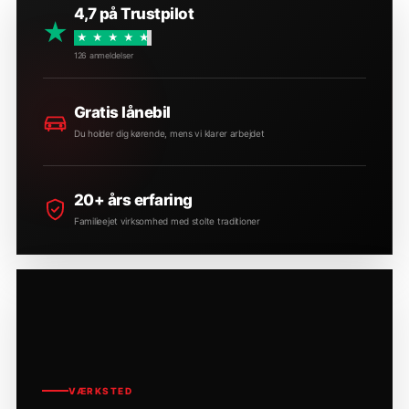
4,7 på Trustpilot
★
★
★
★
★
★
126 anmeldelser
Gratis lånebil
Du holder dig kørende, mens vi klarer arbejdet
20+ års erfaring
Familieejet virksomhed med stolte traditioner
VÆRKSTED