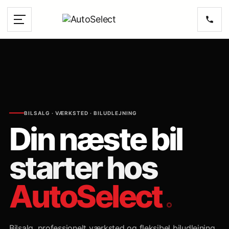
BILSALG · VÆRKSTED · BILUDLEJNING
Din næste bil
starter hos
AutoSelect
Bilsalg, professionelt værksted og fleksibel biludlejning