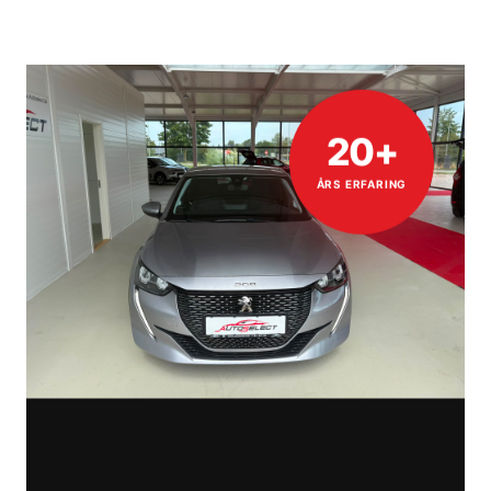
20+
ÅRS ERFARING