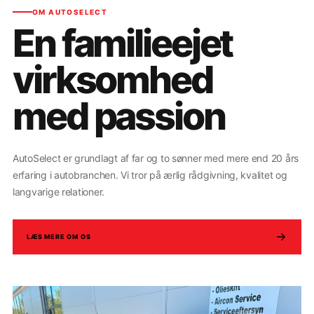
OM AUTOSELECT
En familieejet
virksomhed
med passion
AutoSelect er grundlagt af far og to sønner med mere end 20 års
erfaring i autobranchen. Vi tror på ærlig rådgivning, kvalitet og
langvarige relationer.
LÆS MERE OM OS